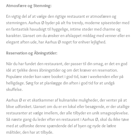
Atmosfære og Stemning:
En vigtig del af at vælge den rigtige restaurant er atmosfæren og
stemningen. Aarhus Ø byder på alt fra trendy, moderne spisesteder med
en fantastisk havudsigt til hyggelige, intime steder med charme og
karakter. Uanset om du ønsker en afslappet middag med venner eller en
elegant aften ude, har Aarhus Ø noget for enhver lejlighed.
Reservation og Åbningstider:
Når du har fundet den restaurant, der passer til din smag, er det en god
idé at tjekke deres åbningstider og om det kræver en reservation.
Populære steder kan være booket i god tid, især i weekenden eller på
helligdage. Sørg for at planlægge din aften i god tid for at undgå
skuffelse.
Aarhus Ø er et skatkammer af kulinariske muligheder, der venter på at
blive udforsket. Uanset om du er en lokal eller besøgende, er der utallige
restauranter at vælge imellem, der alle tilbyder en unik smagsoplevelse.
Så næste gang du leder efter en restaurant i Aarhus Ø, skal du ikke tøve
med at udforske denne spændende del af byen og nyde de lækre
måltider, den har at tilbyde.