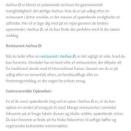
Aarhus Ø er blevet et pulserende centrum for gastronomisk
mangfoldighed i det østlige Aarhus. Hvis du er på udkig efter en
restaurant i dette område, er der masser af spændende muligheder at
udforske. Her vil vi tage dig med på en rejse gennem de bedste
spisesteder i Aarhus Ø, så du kan finde det perfekte sted til din næste
middag.
Restaurant Aarhus Ø:
Når du leder efter en
restaurant i Aarhus Ø
, er det vigtigt at vide, hvad du
kan forvente. Området har en bred vifte af restauranter, der tilbyder alt
fra traditionel dansk mad til international fusion. Uanset om du er på
udkig efter en romantisk aften, en familieudflugt eller en
forretningsmiddag, er der noget for enhver smag.
Gastronomiske Oplevelser:
En af de mest spændende ting ved at spise i Aarhus Ø er, at du kan
opleve en verden af ​​smag på ét sted. Mange restauranter i området
fokuserer på at bruge lokale råvarer og skabe unikke, spændende retter.
Du kan forvente at finde alt fra friske fiskeretter til saftige bøffer og
vegetariske kulinariske mesterværker.